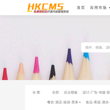
首页
应用市场
分 类:
全部
后台模板
设计-广告-传媒-
餐饮-酒店-旅游-票务
食品-果蔬-酒水