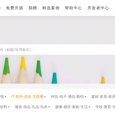
免费开源
捐赠
精选案例
帮助中心
开发者中心
影视
IT-软件-信息-互联网
科技-电子-通信-数码
建材-家居-家
-饮料
服装-饰品-礼品-玩具
摄像-婚庆-家政-生活
学校-教育-