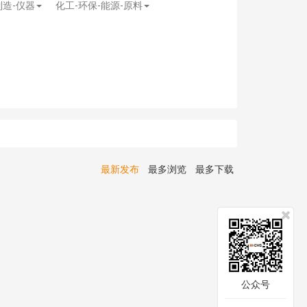
制造-仪器
化工-环保-能源-原料
最新发布
最多浏览
最多下载
公众号