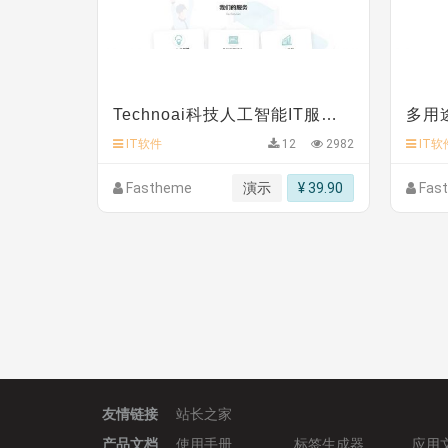
C**y 安装《
双语言响应式科技通用模板
》
免费
C**y 安装《
双语言响应式科技通用模板
》
免费
C**y 安装《
双语言响应式科技通用模板
》
免费
C**y 安装《
双语言响应式科技通用模板
》
免费
C**y 安装《
双语言响应式收缩导航式建筑行业模
心怀****i） 安装《
sitemap地图生成
》
免费
Technoai科技人工智能IT服务多用途网站模板
C**y 安装《
地图位置选取插件
》
免费
IT软件
12
2982
IT软
Fastheme
演示
¥ 39.90
Fas
友情链接
站长之家
产品文档
使用手册
标签生成器
应用