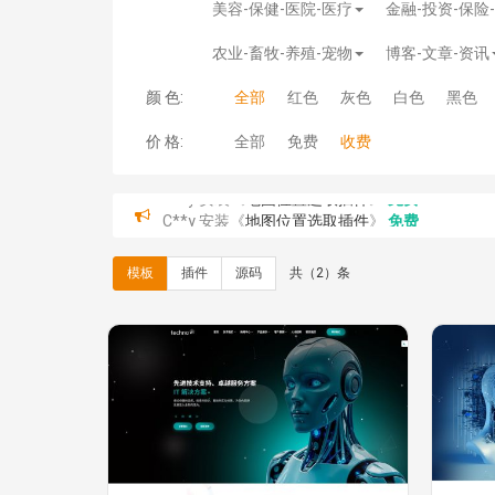
美容-保健-医院-医疗
金融-投资-保险
农业-畜牧-养殖-宠物
博客-文章-资讯
颜 色:
全部
红色
灰色
白色
黑色
价 格:
全部
免费
收费
C**y 安装《
地图位置选取插件
》
免费
hk****08 安装《
Prism代码高亮插件
》
免费
hk****08 安装《
访客统计
》
免费
模板
插件
源码
共（2）条
hk****08 安装《
一键生成应用
》
免费
hk****08 安装《
禁止IP访问
》
免费
hk****80 安装《
响应式多语言企业公司简单通用
hk****80 安装《
响应式多语言企业公司简单通用
碧**天 安装《
文章采集插件（支持多模型）
》
￥
hk****70 安装《
地图位置选取插件
》
免费
hk****70 安装《
sitemaps站点地图
》
免费
hk****28 安装《
Technoai科技人工智能IT服
鸾**月 安装《
文件预览
》
￥9.90
C**y 安装《
响应式多语言白色主题通用企业站