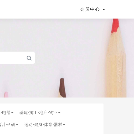
会员中心
具-电器
基建-施工-地产-物业
培训-科研
运动-健身-体育-器材