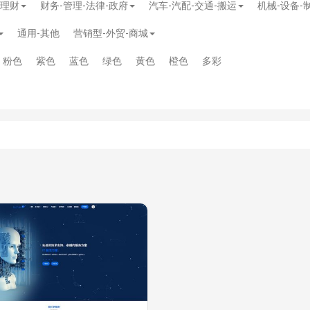
-理财
财务-管理-法律-政府
汽车-汽配-交通-搬运
机械-设备-
通用-其他
营销型-外贸-商城
粉色
紫色
蓝色
绿色
黄色
橙色
多彩
模板
》
免费
模板
》
免费
20.00
务多用途网站模板
》
￥39.90
》
免费