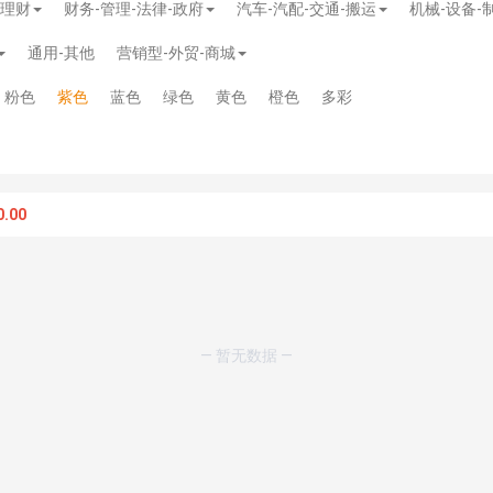
-理财
财务-管理-法律-政府
汽车-汽配-交通-搬运
机械-设备-
通用-其他
营销型-外贸-商城
粉色
紫色
蓝色
绿色
黄色
橙色
多彩
.00
— 暂无数据 —
模板
》
免费
模板
》
免费
20.00