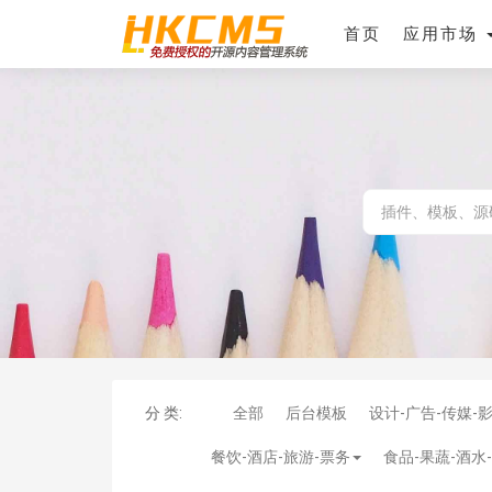
首页
应用市场
分 类:
全部
后台模板
设计-广告-传媒-
餐饮-酒店-旅游-票务
食品-果蔬-酒水