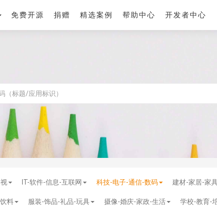
免费开源
捐赠
精选案例
帮助中心
开发者中心
影视
IT-软件-信息-互联网
科技-电子-通信-数码
建材-家居-家
-饮料
服装-饰品-礼品-玩具
摄像-婚庆-家政-生活
学校-教育-