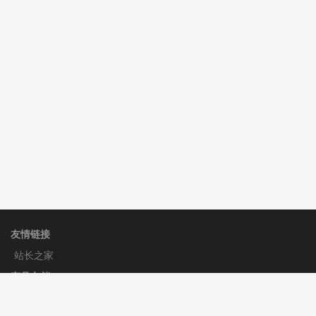
C**y 安装《
双语言响应式科技通用模板
》
免费
hk****71 安装《
响应式大气家居公司模板
》
￥10.00
友情链接
站长之家
产品文档
使用手册
标签生成器
应用文档