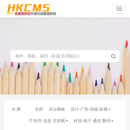
Toggle
naviga
分 类:
全部
后台模板
设计-广告-传媒-影视
IT-软件-信息-互联网
科技-电子-通信-数码