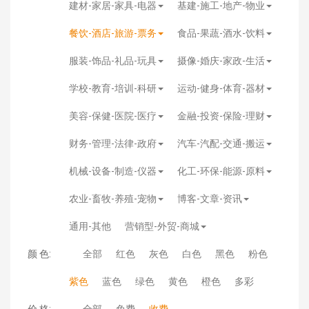
建材-家居-家具-电器
基建-施工-地产-物业
餐饮-酒店-旅游-票务
食品-果蔬-酒水-饮料
服装-饰品-礼品-玩具
摄像-婚庆-家政-生活
学校-教育-培训-科研
运动-健身-体育-器材
美容-保健-医院-医疗
金融-投资-保险-理财
财务-管理-法律-政府
汽车-汽配-交通-搬运
机械-设备-制造-仪器
化工-环保-能源-原料
农业-畜牧-养殖-宠物
博客-文章-资讯
通用-其他
营销型-外贸-商城
颜 色:
全部
红色
灰色
白色
黑色
粉色
紫色
蓝色
绿色
黄色
橙色
多彩