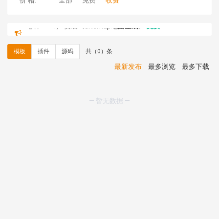
价 格:
全部
免费
收费
心怀****i） 安装《
sitemap地图生成
》
免费
C**y 安装《
地图位置选取插件
》
免费
C**y 安装《
地图位置选取插件
》
免费
模板
插件
源码
共（0）条
hk****08 安装《
Prism代码高亮插件
》
免费
hk****08 安装《
访客统计
》
免费
最新发布
最多浏览
最多下载
hk****08 安装《
一键生成应用
》
免费
hk****08 安装《
禁止IP访问
》
免费
hk****80 安装《
响应式多语言企业公司简单通用模板
》
— 暂无数据 —
免费
hk****80 安装《
响应式多语言企业公司简单通用模板
》
免费
碧**天 安装《
文章采集插件（支持多模型）
》
￥20.00
hk****70 安装《
地图位置选取插件
》
免费
hk****70 安装《
sitemaps站点地图
》
免费
hk****28 安装《
Technoai科技人工智能IT服务多用途网
站模板
》
￥39.90
鸾**月 安装《
文件预览
》
￥9.90
C**y 安装《
响应式多语言白色主题通用企业站
》
免费
C**y 安装《
双语言响应式科技通用模板
》
免费
C**y 安装《
双语言响应式科技通用模板
》
免费
C**y 安装《
双语言响应式科技通用模板
》
免费