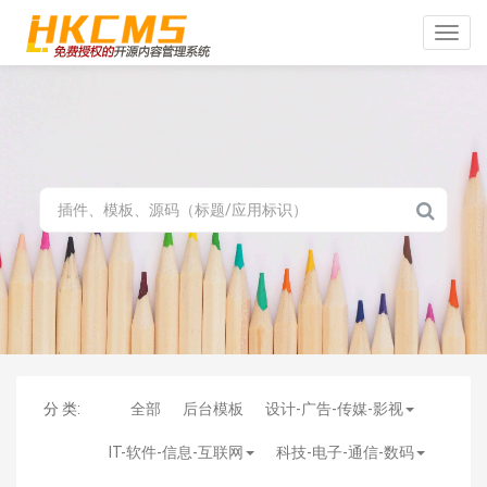
Toggle
naviga
分 类:
全部
后台模板
设计-广告-传媒-影视
IT-软件-信息-互联网
科技-电子-通信-数码