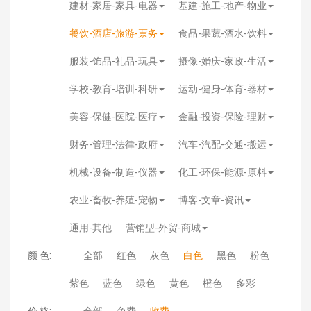
建材-家居-家具-电器
基建-施工-地产-物业
餐饮-酒店-旅游-票务
食品-果蔬-酒水-饮料
服装-饰品-礼品-玩具
摄像-婚庆-家政-生活
学校-教育-培训-科研
运动-健身-体育-器材
美容-保健-医院-医疗
金融-投资-保险-理财
财务-管理-法律-政府
汽车-汽配-交通-搬运
机械-设备-制造-仪器
化工-环保-能源-原料
农业-畜牧-养殖-宠物
博客-文章-资讯
通用-其他
营销型-外贸-商城
颜 色:
全部
红色
灰色
白色
黑色
粉色
紫色
蓝色
绿色
黄色
橙色
多彩