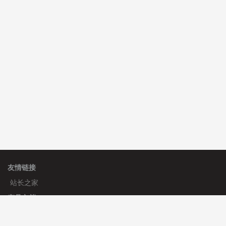
C**y 安装《
双语言响应式收缩导航式建筑行业模板
》
免
费
C**y 安装《
地图位置选取插件
》
免费
C**y 安装《
地图位置选取插件
》
免费
hk****08 安装《
Prism代码高亮插件
》
免费
友情链接
站长之家
产品文档
使用手册
标签生成器
应用文档