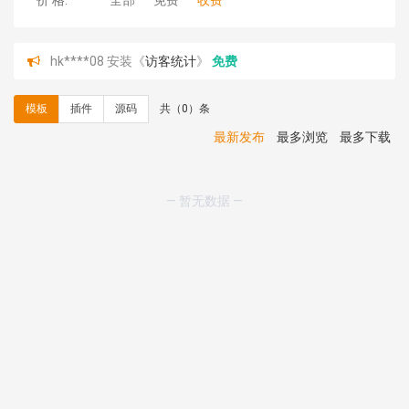
价 格:
全部
免费
收费
hk****08 安装《
访客统计
》
免费
hk****08 安装《
一键生成应用
》
免费
hk****08 安装《
禁止IP访问
》
免费
模板
插件
源码
共（0）条
hk****80 安装《
响应式多语言企业公司简单通用模板
》
免费
最新发布
最多浏览
最多下载
hk****80 安装《
响应式多语言企业公司简单通用模板
》
免费
碧**天 安装《
文章采集插件（支持多模型）
》
￥20.00
— 暂无数据 —
hk****70 安装《
地图位置选取插件
》
免费
hk****70 安装《
sitemaps站点地图
》
免费
hk****28 安装《
Technoai科技人工智能IT服务多用途网
站模板
》
￥39.90
鸾**月 安装《
文件预览
》
￥9.90
C**y 安装《
响应式多语言白色主题通用企业站
》
免费
C**y 安装《
双语言响应式科技通用模板
》
免费
C**y 安装《
双语言响应式科技通用模板
》
免费
C**y 安装《
双语言响应式科技通用模板
》
免费
C**y 安装《
双语言响应式科技通用模板
》
免费
C**y 安装《
双语言响应式收缩导航式建筑行业模板
》
免
费