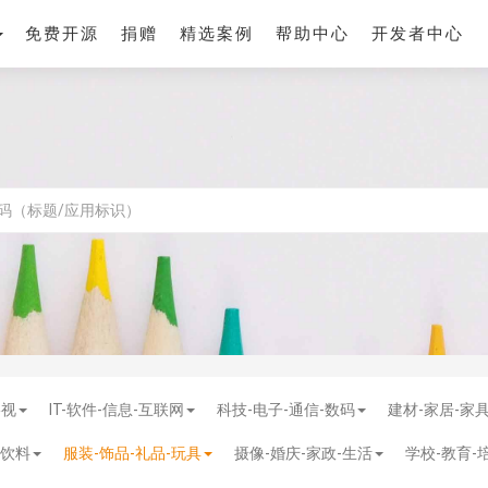
免费开源
捐赠
精选案例
帮助中心
开发者中心
影视
IT-软件-信息-互联网
科技-电子-通信-数码
建材-家居-家
-饮料
服装-饰品-礼品-玩具
摄像-婚庆-家政-生活
学校-教育-