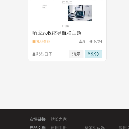
hk****28 安装《
Technoai科技人工智能IT服
鸾**月 安装《
文件预览
》
￥9.90
C**y 安装《
响应式多语言白色主题通用企业站
C**y 安装《
双语言响应式科技通用模板
》
免费
C**y 安装《
双语言响应式科技通用模板
》
免费
hk****82 安装《
响应式多语言会计机构模板
》
响应式收缩导航栏主题
hk****82 安装《
响应式多语言文化传媒模板
》
礼品鲜花
8
6734
那些日子
演示
¥ 9.90
友情链接
站长之家
产品文档
使用手册
标签生成器
应用