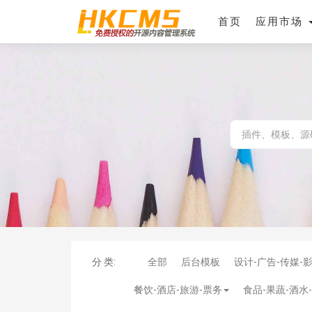
首页
应用市场
分 类:
全部
后台模板
设计-广告-传媒-
餐饮-酒店-旅游-票务
食品-果蔬-酒水