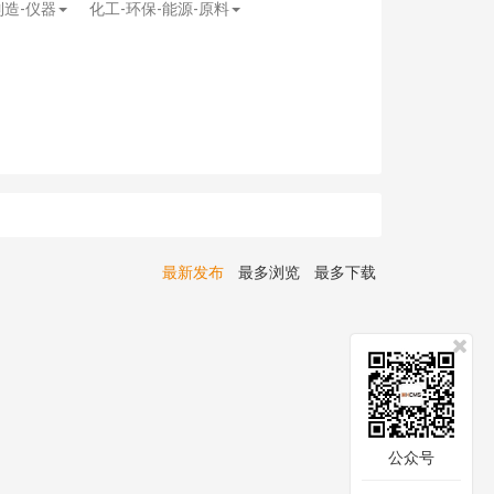
制造-仪器
化工-环保-能源-原料
最新发布
最多浏览
最多下载
公众号