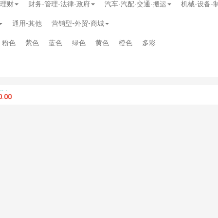
-理财
财务-管理-法律-政府
汽车-汽配-交通-搬运
机械-设备-
通用-其他
营销型-外贸-商城
粉色
紫色
蓝色
绿色
黄色
橙色
多彩
.00
模板
》
免费
模板
》
免费
20.00