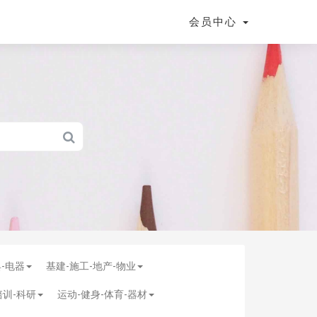
会员中心
具-电器
基建-施工-地产-物业
培训-科研
运动-健身-体育-器材