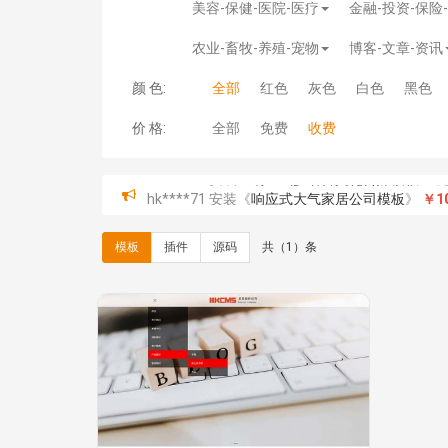
美容-保健-医院-医疗
金融-投资-保险
农业-畜牧-养殖-宠物
博客-文章-资讯
颜 色:
全部
红色
灰色
白色
黑色
价 格:
全部
免费
收费
hk****71 安装《
响应式大气家居公司模板
》
￥10
心怀****i） 安装《
sitemap地图生成
》
免费
C**y 安装《
地图位置选取插件
》
免费
模板
插件
源码
共（1）条
C**y 安装《
地图位置选取插件
》
免费
hk****08 安装《
Prism代码高亮插件
》
免费
hk****08 安装《
访客统计
》
免费
hk****08 安装《
一键生成应用
》
免费
hk****08 安装《
禁止IP访问
》
免费
hk****80 安装《
响应式多语言企业公司简单通用
hk****80 安装《
响应式多语言企业公司简单通用
碧**天 安装《
文章采集插件（支持多模型）
》
￥
hk****70 安装《
地图位置选取插件
》
免费
hk****70 安装《
sitemaps站点地图
》
免费