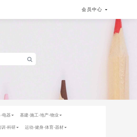
会员中心
具-电器
基建-施工-地产-物业
培训-科研
运动-健身-体育-器材