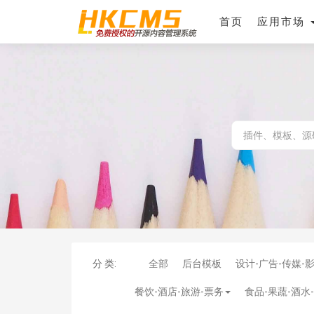
首页
应用市场
分 类:
全部
后台模板
设计-广告-传媒-
餐饮-酒店-旅游-票务
食品-果蔬-酒水