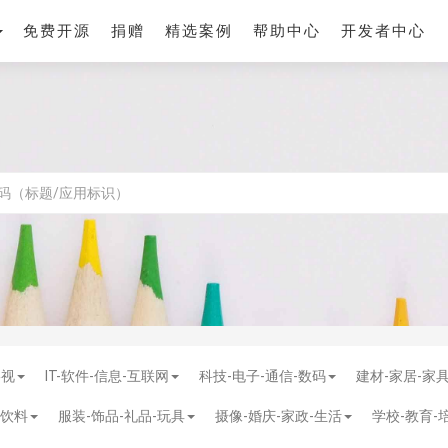
免费开源
捐赠
精选案例
帮助中心
开发者中心
影视
IT-软件-信息-互联网
科技-电子-通信-数码
建材-家居-家
-饮料
服装-饰品-礼品-玩具
摄像-婚庆-家政-生活
学校-教育-