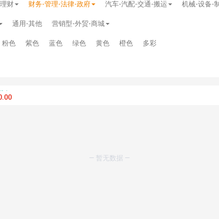
-理财
财务-管理-法律-政府
汽车-汽配-交通-搬运
机械-设备-
通用-其他
营销型-外贸-商城
粉色
紫色
蓝色
绿色
黄色
橙色
多彩
.00
— 暂无数据 —
模板
》
免费
模板
》
免费
20.00