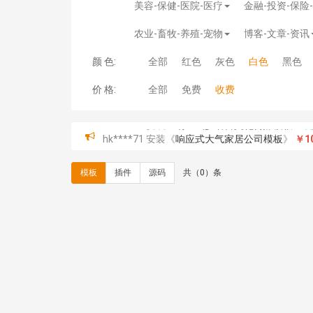
美容-保健-医院-医疗
金融-投资-保险
农业-畜牧-养殖-宠物
博客-文章-资讯
颜 色:
全部
红色
灰色
白色
黑色
价 格:
全部
免费
收费
hk****71 安装《
响应式大气家居公司模板
》
￥10
心怀****i） 安装《
sitemap地图生成
》
免费
C**y 安装《
地图位置选取插件
》
免费
模板
插件
源码
共（0）条
C**y 安装《
地图位置选取插件
》
免费
hk****08 安装《
Prism代码高亮插件
》
免费
hk****08 安装《
访客统计
》
免费
hk****08 安装《
一键生成应用
》
免费
hk****08 安装《
禁止IP访问
》
免费
hk****80 安装《
响应式多语言企业公司简单通用
hk****80 安装《
响应式多语言企业公司简单通用
碧**天 安装《
文章采集插件（支持多模型）
》
￥
hk****70 安装《
地图位置选取插件
》
免费
hk****70 安装《
sitemaps站点地图
》
免费