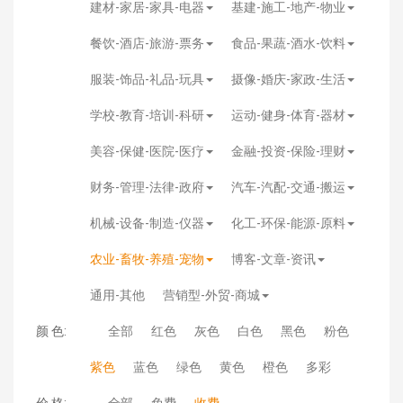
建材-家居-家具-电器
基建-施工-地产-物业
餐饮-酒店-旅游-票务
食品-果蔬-酒水-饮料
服装-饰品-礼品-玩具
摄像-婚庆-家政-生活
学校-教育-培训-科研
运动-健身-体育-器材
美容-保健-医院-医疗
金融-投资-保险-理财
财务-管理-法律-政府
汽车-汽配-交通-搬运
机械-设备-制造-仪器
化工-环保-能源-原料
农业-畜牧-养殖-宠物
博客-文章-资讯
通用-其他
营销型-外贸-商城
颜 色:
全部
红色
灰色
白色
黑色
粉色
紫色
蓝色
绿色
黄色
橙色
多彩