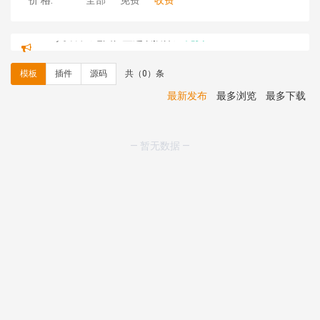
价 格:
全部
免费
收费
C**y 安装《
地图位置选取插件
》
免费
hk****08 安装《
Prism代码高亮插件
》
免费
hk****08 安装《
访客统计
》
免费
模板
插件
源码
共（0）条
hk****08 安装《
一键生成应用
》
免费
hk****08 安装《
禁止IP访问
》
免费
最新发布
最多浏览
最多下载
hk****80 安装《
响应式多语言企业公司简单通用模板
》
免费
hk****80 安装《
响应式多语言企业公司简单通用模板
》
— 暂无数据 —
免费
碧**天 安装《
文章采集插件（支持多模型）
》
￥20.00
hk****70 安装《
地图位置选取插件
》
免费
hk****70 安装《
sitemaps站点地图
》
免费
hk****28 安装《
Technoai科技人工智能IT服务多用途网
站模板
》
￥39.90
鸾**月 安装《
文件预览
》
￥9.90
C**y 安装《
响应式多语言白色主题通用企业站
》
免费
C**y 安装《
双语言响应式科技通用模板
》
免费
C**y 安装《
双语言响应式科技通用模板
》
免费
C**y 安装《
双语言响应式科技通用模板
》
免费
C**y 安装《
双语言响应式科技通用模板
》
免费