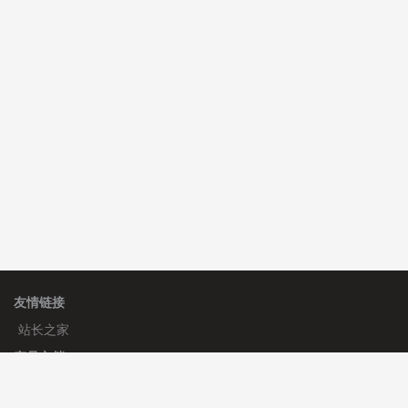
C**y 安装《
双语言响应式收缩导航式建筑行业模板
》
免
费
心怀****i） 安装《
sitemap地图生成
》
免费
C**y 安装《
地图位置选取插件
》
免费
友情链接
站长之家
产品文档
使用手册
标签生成器
应用文档