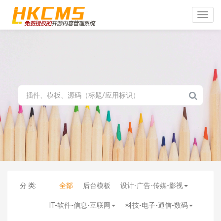
Toggle
naviga
分 类:
全部
后台模板
设计-广告-传媒-影视
IT-软件-信息-互联网
科技-电子-通信-数码