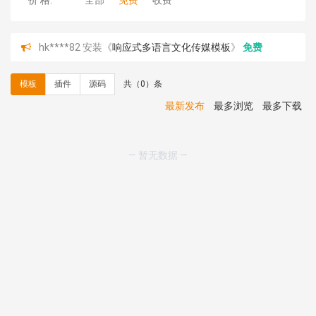
价 格:
全部
免费
收费
hk****82 安装《
响应式多语言文化传媒模板
》
免费
hk****71 安装《
响应式大气家居公司模板
》
￥10.00
心怀****i） 安装《
sitemap地图生成
》
免费
模板
插件
源码
共（0）条
C**y 安装《
地图位置选取插件
》
免费
C**y 安装《
地图位置选取插件
》
免费
最新发布
最多浏览
最多下载
hk****08 安装《
Prism代码高亮插件
》
免费
hk****08 安装《
访客统计
》
免费
hk****08 安装《
一键生成应用
》
免费
— 暂无数据 —
hk****08 安装《
禁止IP访问
》
免费
hk****80 安装《
响应式多语言企业公司简单通用模板
》
免费
hk****80 安装《
响应式多语言企业公司简单通用模板
》
免费
碧**天 安装《
文章采集插件（支持多模型）
》
￥20.00
hk****70 安装《
地图位置选取插件
》
免费
hk****70 安装《
sitemaps站点地图
》
免费
hk****28 安装《
Technoai科技人工智能IT服务多用途网
站模板
》
￥39.90
鸾**月 安装《
文件预览
》
￥9.90
C**y 安装《
响应式多语言白色主题通用企业站
》
免费