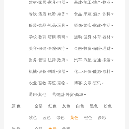
建材-家居-家具-电器
基建-施工-地产-物业
餐饮-酒店-旅游-票务
食品-果蔬-酒水-饮料
服装-饰品-礼品-玩具
摄像-婚庆-家政-生活
学校-教育-培训-科研
运动-健身-体育-器材
美容-保健-医院-医疗
金融-投资-保险-理财
财务-管理-法律-政府
汽车-汽配-交通-搬运
机械-设备-制造-仪器
化工-环保-能源-原料
农业-畜牧-养殖-宠物
博客-文章-资讯
通用-其他
营销型-外贸-商城
颜 色:
全部
红色
灰色
白色
黑色
粉色
紫色
蓝色
绿色
黄色
橙色
多彩