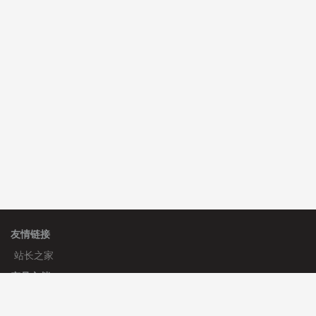
C**y 安装《
双语言响应式科技通用模板
》
免费
C**y 安装《
双语言响应式科技通用模板
》
免费
hk****82 安装《
响应式多语言会计机构模板
》
免费
友情链接
站长之家
产品文档
使用手册
标签生成器
应用文档