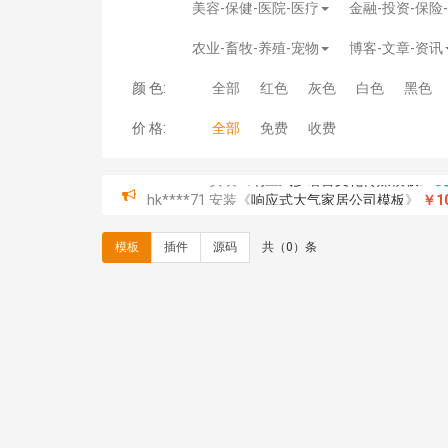
美容-保健-医院-医疗
金融-投资-保险
农业-畜牧-养殖-宠物
博客-文章-资讯
颜 色:
全部
红色
灰色
白色
黑色
价 格:
全部
免费
收费
hk****71 安装《
响应式大气家居公司模板
》
￥10
心怀****i） 安装《
sitemap地图生成
》
免费
C**y 安装《
地图位置选取插件
》
免费
模板
插件
源码
共（0）条
C**y 安装《
地图位置选取插件
》
免费
hk****08 安装《
Prism代码高亮插件
》
免费
hk****08 安装《
访客统计
》
免费
hk****08 安装《
一键生成应用
》
免费
hk****08 安装《
禁止IP访问
》
免费
hk****80 安装《
响应式多语言企业公司简单通用
hk****80 安装《
响应式多语言企业公司简单通用
碧**天 安装《
文章采集插件（支持多模型）
》
￥
hk****70 安装《
地图位置选取插件
》
免费
hk****70 安装《
sitemaps站点地图
》
免费