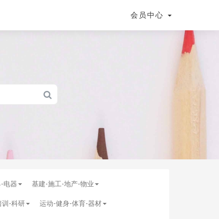
会员中心
具-电器
基建-施工-地产-物业
培训-科研
运动-健身-体育-器材