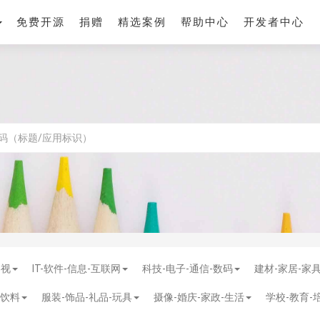
免费开源
捐赠
精选案例
帮助中心
开发者中心
影视
IT-软件-信息-互联网
科技-电子-通信-数码
建材-家居-家
-饮料
服装-饰品-礼品-玩具
摄像-婚庆-家政-生活
学校-教育-