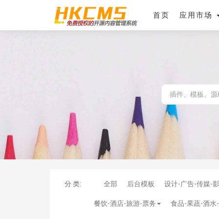
首页
应用市场
分 类:
全部
后台模板
设计-广告-传媒-
餐饮-酒店-旅游-票务
食品-果蔬-酒水