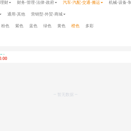
-理财
财务-管理-法律-政府
汽车-汽配-交通-搬运
机械-设备-
通用-其他
营销型-外贸-商城
粉色
紫色
蓝色
绿色
黄色
橙色
多彩
.00
— 暂无数据 —
模板
》
免费
模板
》
免费
20.00