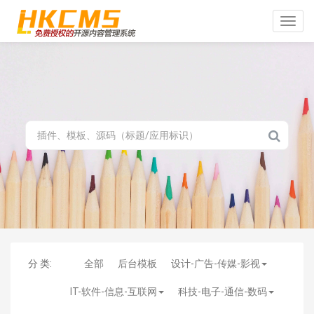
Toggle
naviga
分 类:
全部
后台模板
设计-广告-传媒-影视
IT-软件-信息-互联网
科技-电子-通信-数码