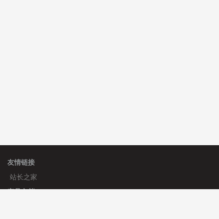
费
心怀****i） 安装《
sitemap地图生成
》
免费
C**y 安装《
地图位置选取插件
》
免费
C**y 安装《
地图位置选取插件
》
免费
友情链接
站长之家
产品文档
使用手册
标签生成器
应用文档