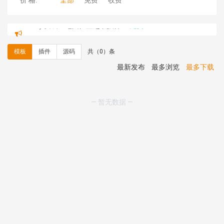
价 格:
全部
免费
收费
hk****08 安装《
Prism代码高亮插件
》
免费
hk****08 安装《
访客统计
》
免费
hk****08 安装《
一键生成应用
》
免费
模板
插件
源码
共（0）条
hk****08 安装《
禁止IP访问
》
免费
hk****80 安装《
响应式多语言企业公司简单通用模板
》
最新发布
最多浏览
最多下载
免费
hk****80 安装《
响应式多语言企业公司简单通用模板
》
免费
— 暂无数据 —
碧**天 安装《
文章采集插件（支持多模型）
》
￥20.00
hk****70 安装《
地图位置选取插件
》
免费
hk****70 安装《
sitemaps站点地图
》
免费
hk****28 安装《
Technoai科技人工智能IT服务多用途网
站模板
》
￥39.90
鸾**月 安装《
文件预览
》
￥9.90
C**y 安装《
响应式多语言白色主题通用企业站
》
免费
C**y 安装《
双语言响应式科技通用模板
》
免费
C**y 安装《
双语言响应式科技通用模板
》
免费
C**y 安装《
双语言响应式科技通用模板
》
免费
C**y 安装《
双语言响应式科技通用模板
》
免费
C**y 安装《
双语言响应式收缩导航式建筑行业模板
》
免