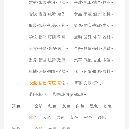
建材-家居-家具-电器
基建-施工-地产-物业
餐饮-酒店-旅游-票务
食品-果蔬-酒水-饮料
服装-饰品-礼品-玩具
摄像-婚庆-家政-生活
学校-教育-培训-科研
运动-健身-体育-器材
美容-保健-医院-医疗
金融-投资-保险-理财
财务-管理-法律-政府
汽车-汽配-交通-搬运
机械-设备-制造-仪器
化工-环保-能源-原料
农业-畜牧-养殖-宠物
博客-文章-资讯
通用-其他
营销型-外贸-商城
颜 色:
全部
红色
灰色
白色
黑色
粉色
紫色
蓝色
绿色
黄色
橙色
多彩