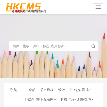
Toggle
naviga
分 类:
全部
后台模板
设计-广告-传媒-影视
IT-软件-信息-互联网
科技-电子-通信-数码