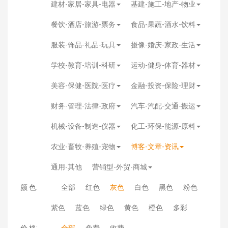
建材-家居-家具-电器
基建-施工-地产-物业
餐饮-酒店-旅游-票务
食品-果蔬-酒水-饮料
服装-饰品-礼品-玩具
摄像-婚庆-家政-生活
学校-教育-培训-科研
运动-健身-体育-器材
美容-保健-医院-医疗
金融-投资-保险-理财
财务-管理-法律-政府
汽车-汽配-交通-搬运
机械-设备-制造-仪器
化工-环保-能源-原料
农业-畜牧-养殖-宠物
博客-文章-资讯
通用-其他
营销型-外贸-商城
颜 色:
全部
红色
灰色
白色
黑色
粉色
紫色
蓝色
绿色
黄色
橙色
多彩