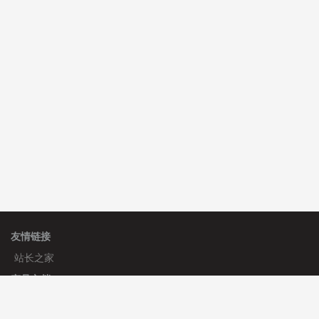
C**y 安装《
双语言响应式科技通用模板
》
免费
hk****82 安装《
响应式多语言会计机构模板
》
免费
hk****82 安装《
响应式多语言文化传媒模板
》
免费
友情链接
站长之家
产品文档
使用手册
标签生成器
应用文档