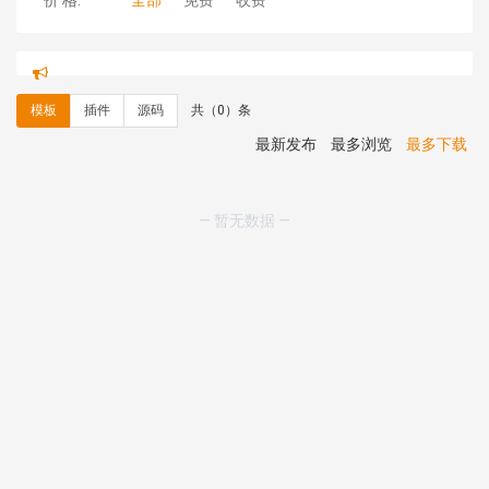
价 格:
全部
免费
收费
hk****71 安装《
响应式大气家居公司模板
》
￥10.00
心怀****i） 安装《
sitemap地图生成
》
免费
C**y 安装《
地图位置选取插件
》
免费
模板
插件
源码
共（0）条
C**y 安装《
地图位置选取插件
》
免费
hk****08 安装《
Prism代码高亮插件
》
免费
最新发布
最多浏览
最多下载
hk****08 安装《
访客统计
》
免费
hk****08 安装《
一键生成应用
》
免费
hk****08 安装《
禁止IP访问
》
免费
— 暂无数据 —
hk****80 安装《
响应式多语言企业公司简单通用模板
》
免费
hk****80 安装《
响应式多语言企业公司简单通用模板
》
免费
碧**天 安装《
文章采集插件（支持多模型）
》
￥20.00
hk****70 安装《
地图位置选取插件
》
免费
hk****70 安装《
sitemaps站点地图
》
免费
hk****28 安装《
Technoai科技人工智能IT服务多用途网
站模板
》
￥39.90
鸾**月 安装《
文件预览
》
￥9.90
C**y 安装《
响应式多语言白色主题通用企业站
》
免费
C**y 安装《
双语言响应式科技通用模板
》
免费