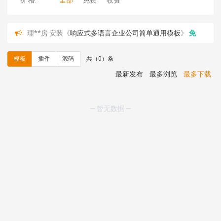
价 格:
全部
免费
收费
理**房 安装《
响应式多语言企业公司简单通用模板
》
免
费
理**房 安装《
响应式多语言金融投资主体模板
》
免费
模板
插件
源码
共（0）条
理**房 安装《
响应式多语言蓝色主题通用企业模板
》
免
费
最新发布
最多浏览
最多下载
理**房 安装《
响应式多语言文化传媒模板
》
免费
理**房 安装《
响应式多语言会计机构模板
》
免费
hk****15 安装《
开源日历工具库
》
免费
— 暂无数据 —
hk****82 安装《
响应式多语言会计机构模板
》
免费
hk****82 安装《
响应式多语言文化传媒模板
》
免费
hk****71 安装《
响应式大气家居公司模板
》
￥10.00
心怀****i） 安装《
sitemap地图生成
》
免费
C**y 安装《
地图位置选取插件
》
免费
C**y 安装《
地图位置选取插件
》
免费
hk****08 安装《
Prism代码高亮插件
》
免费
hk****08 安装《
访客统计
》
免费
hk****08 安装《
一键生成应用
》
免费
hk****08 安装《
禁止IP访问
》
免费
hk****80 安装《
响应式多语言企业公司简单通用模板
》
免费