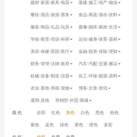
建材-家居-家具-电器
基建-施工-地产-物业
餐饮-酒店-旅游-票务
食品-果蔬-酒水-饮料
服装-饰品-礼品-玩具
摄像-婚庆-家政-生活
学校-教育-培训-科研
运动-健身-体育-器材
美容-保健-医院-医疗
金融-投资-保险-理财
财务-管理-法律-政府
汽车-汽配-交通-搬运
机械-设备-制造-仪器
化工-环保-能源-原料
农业-畜牧-养殖-宠物
博客-文章-资讯
通用-其他
营销型-外贸-商城
颜 色:
全部
红色
灰色
白色
黑色
粉色
紫色
蓝色
绿色
黄色
橙色
多彩