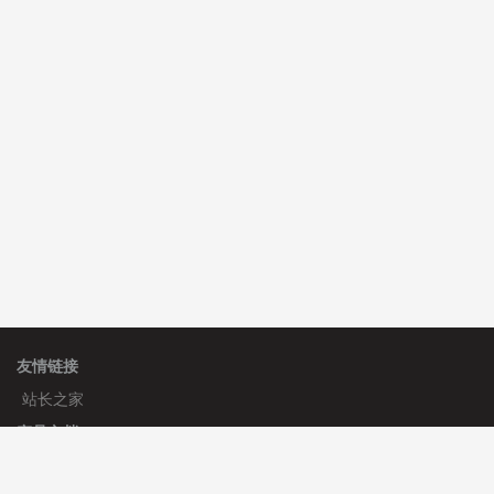
hk****80 安装《
响应式多语言企业公司简单通用模板
》
免费
碧**天 安装《
文章采集插件（支持多模型）
》
￥20.00
理**房 安装《
响应式多语言蓝色主题通用企业模板
》
免
费
友情链接
站长之家
产品文档
使用手册
标签生成器
应用文档