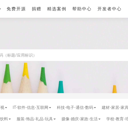
免费开源
捐赠
精选案例
帮助中心
开发者中心
影视
IT-软件-信息-互联网
科技-电子-通信-数码
建材-家居-家
-饮料
服装-饰品-礼品-玩具
摄像-婚庆-家政-生活
学校-教育-