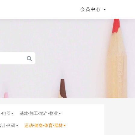
会员中心
具-电器
基建-施工-地产-物业
培训-科研
运动-健身-体育-器材