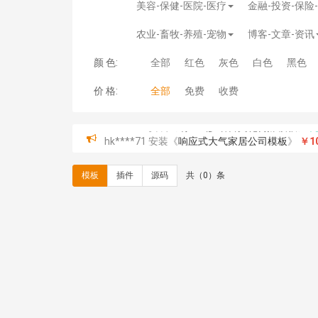
美容-保健-医院-医疗
金融-投资-保险
农业-畜牧-养殖-宠物
博客-文章-资讯
颜 色:
全部
红色
灰色
白色
黑色
价 格:
全部
免费
收费
hk****71 安装《
响应式大气家居公司模板
》
￥10
心怀****i） 安装《
sitemap地图生成
》
免费
C**y 安装《
地图位置选取插件
》
免费
模板
插件
源码
共（0）条
C**y 安装《
地图位置选取插件
》
免费
hk****08 安装《
Prism代码高亮插件
》
免费
hk****08 安装《
访客统计
》
免费
hk****08 安装《
一键生成应用
》
免费
hk****08 安装《
禁止IP访问
》
免费
hk****80 安装《
响应式多语言企业公司简单通用
hk****80 安装《
响应式多语言企业公司简单通用
碧**天 安装《
文章采集插件（支持多模型）
》
￥
hk****70 安装《
地图位置选取插件
》
免费
hk****70 安装《
sitemaps站点地图
》
免费