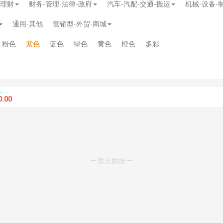
-理财
财务-管理-法律-政府
汽车-汽配-交通-搬运
机械-设备-
通用-其他
营销型-外贸-商城
粉色
紫色
蓝色
绿色
黄色
橙色
多彩
.00
— 暂无数据 —
模板
》
免费
模板
》
免费
20.00