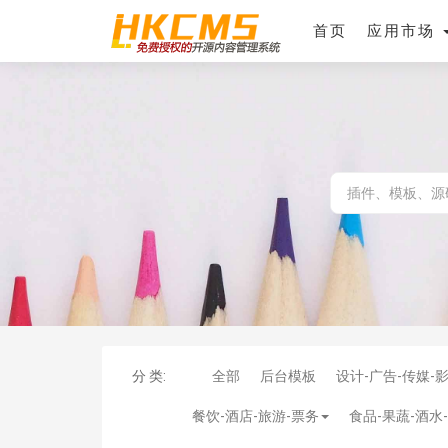
首页
应用市场
分 类:
全部
后台模板
设计-广告-传媒-
餐饮-酒店-旅游-票务
食品-果蔬-酒水