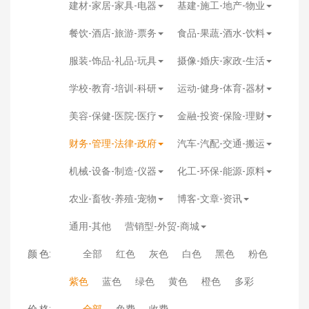
建材-家居-家具-电器
基建-施工-地产-物业
餐饮-酒店-旅游-票务
食品-果蔬-酒水-饮料
服装-饰品-礼品-玩具
摄像-婚庆-家政-生活
学校-教育-培训-科研
运动-健身-体育-器材
美容-保健-医院-医疗
金融-投资-保险-理财
财务-管理-法律-政府
汽车-汽配-交通-搬运
机械-设备-制造-仪器
化工-环保-能源-原料
农业-畜牧-养殖-宠物
博客-文章-资讯
通用-其他
营销型-外贸-商城
颜 色:
全部
红色
灰色
白色
黑色
粉色
紫色
蓝色
绿色
黄色
橙色
多彩