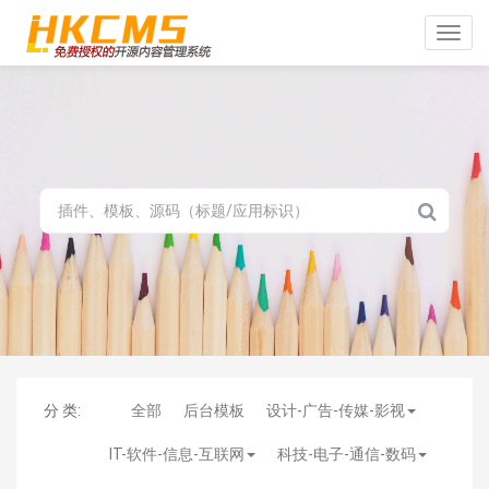
Toggle
naviga
分 类:
全部
后台模板
设计-广告-传媒-影视
IT-软件-信息-互联网
科技-电子-通信-数码