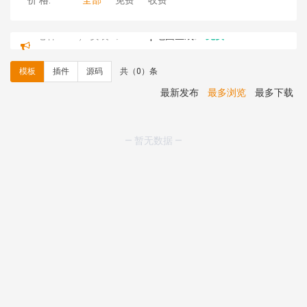
价 格:
全部
免费
收费
心怀****i） 安装《
sitemap地图生成
》
免费
C**y 安装《
地图位置选取插件
》
免费
C**y 安装《
地图位置选取插件
》
免费
模板
插件
源码
共（0）条
hk****08 安装《
Prism代码高亮插件
》
免费
hk****08 安装《
访客统计
》
免费
最新发布
最多浏览
最多下载
hk****08 安装《
一键生成应用
》
免费
hk****08 安装《
禁止IP访问
》
免费
hk****80 安装《
响应式多语言企业公司简单通用模板
》
— 暂无数据 —
免费
hk****80 安装《
响应式多语言企业公司简单通用模板
》
免费
碧**天 安装《
文章采集插件（支持多模型）
》
￥20.00
hk****70 安装《
地图位置选取插件
》
免费
hk****70 安装《
sitemaps站点地图
》
免费
hk****28 安装《
Technoai科技人工智能IT服务多用途网
站模板
》
￥39.90
鸾**月 安装《
文件预览
》
￥9.90
C**y 安装《
响应式多语言白色主题通用企业站
》
免费
C**y 安装《
双语言响应式科技通用模板
》
免费
C**y 安装《
双语言响应式科技通用模板
》
免费
C**y 安装《
双语言响应式科技通用模板
》
免费