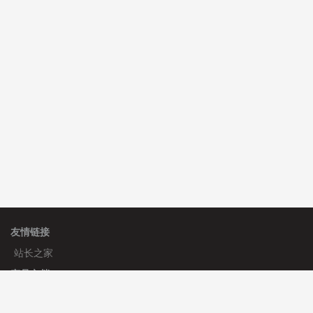
C**y 安装《
双语言响应式科技通用模板
》
免费
hk****71 安装《
响应式大气家居公司模板
》
￥10.00
友情链接
站长之家
产品文档
使用手册
标签生成器
应用文档