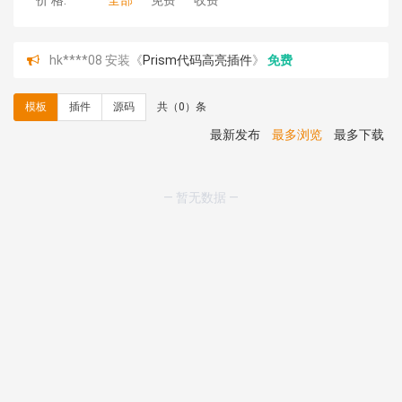
价 格:
全部
免费
收费
hk****08 安装《
Prism代码高亮插件
》
免费
hk****08 安装《
访客统计
》
免费
hk****08 安装《
一键生成应用
》
免费
模板
插件
源码
共（0）条
hk****08 安装《
禁止IP访问
》
免费
hk****80 安装《
响应式多语言企业公司简单通用模板
》
最新发布
最多浏览
最多下载
免费
hk****80 安装《
响应式多语言企业公司简单通用模板
》
免费
— 暂无数据 —
碧**天 安装《
文章采集插件（支持多模型）
》
￥20.00
hk****70 安装《
地图位置选取插件
》
免费
hk****70 安装《
sitemaps站点地图
》
免费
hk****28 安装《
Technoai科技人工智能IT服务多用途网
站模板
》
￥39.90
鸾**月 安装《
文件预览
》
￥9.90
C**y 安装《
响应式多语言白色主题通用企业站
》
免费
C**y 安装《
双语言响应式科技通用模板
》
免费
C**y 安装《
双语言响应式科技通用模板
》
免费
hk****82 安装《
响应式多语言会计机构模板
》
免费
hk****82 安装《
响应式多语言文化传媒模板
》
免费
hk****71 安装《
响应式大气家居公司模板
》
￥10.00