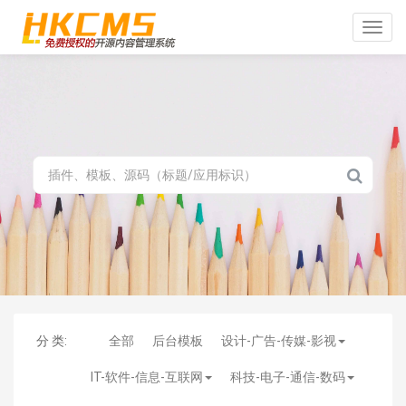
Toggle
naviga
分 类:
全部
后台模板
设计-广告-传媒-影视
IT-软件-信息-互联网
科技-电子-通信-数码