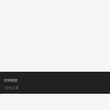
心怀****i） 安装《
sitemap地图生成
》
免费
C**y 安装《
地图位置选取插件
》
免费
C**y 安装《
地图位置选取插件
》
免费
友情链接
站长之家
产品文档
使用手册
标签生成器
应用文档
更新日志
官方帮助