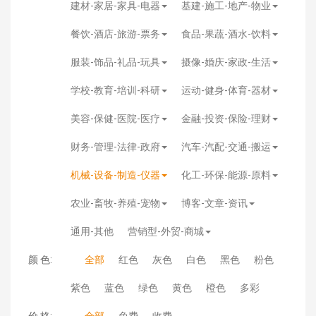
建材-家居-家具-电器
基建-施工-地产-物业
餐饮-酒店-旅游-票务
食品-果蔬-酒水-饮料
服装-饰品-礼品-玩具
摄像-婚庆-家政-生活
学校-教育-培训-科研
运动-健身-体育-器材
美容-保健-医院-医疗
金融-投资-保险-理财
财务-管理-法律-政府
汽车-汽配-交通-搬运
机械-设备-制造-仪器
化工-环保-能源-原料
农业-畜牧-养殖-宠物
博客-文章-资讯
通用-其他
营销型-外贸-商城
颜 色:
全部
红色
灰色
白色
黑色
粉色
紫色
蓝色
绿色
黄色
橙色
多彩