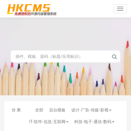
Toggle
naviga
分 类:
全部
后台模板
设计-广告-传媒-影视
IT-软件-信息-互联网
科技-电子-通信-数码