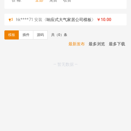
价 格:
全部
免费
收费
hk****71 安装《
响应式大气家居公司模板
》
￥10.00
心怀****i） 安装《
sitemap地图生成
》
免费
C**y 安装《
地图位置选取插件
》
免费
模板
插件
源码
共（0）条
C**y 安装《
地图位置选取插件
》
免费
hk****08 安装《
Prism代码高亮插件
》
免费
最新发布
最多浏览
最多下载
hk****08 安装《
访客统计
》
免费
hk****08 安装《
一键生成应用
》
免费
hk****08 安装《
禁止IP访问
》
免费
— 暂无数据 —
hk****80 安装《
响应式多语言企业公司简单通用模板
》
免费
hk****80 安装《
响应式多语言企业公司简单通用模板
》
免费
碧**天 安装《
文章采集插件（支持多模型）
》
￥20.00
hk****70 安装《
地图位置选取插件
》
免费
hk****70 安装《
sitemaps站点地图
》
免费
hk****28 安装《
Technoai科技人工智能IT服务多用途网
站模板
》
￥39.90
鸾**月 安装《
文件预览
》
￥9.90
C**y 安装《
响应式多语言白色主题通用企业站
》
免费
C**y 安装《
双语言响应式科技通用模板
》
免费