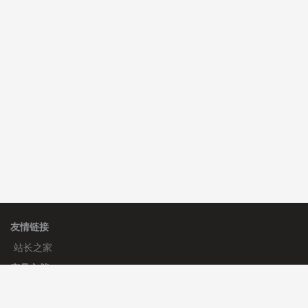
C**y 安装《
双语言响应式科技通用模板
》
免费
hk****82 安装《
响应式多语言会计机构模板
》
免费
hk****82 安装《
响应式多语言文化传媒模板
》
免费
友情链接
站长之家
产品文档
使用手册
标签生成器
应用文档