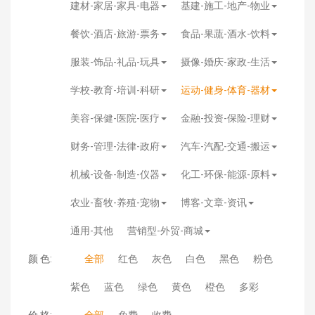
建材-家居-家具-电器
基建-施工-地产-物业
餐饮-酒店-旅游-票务
食品-果蔬-酒水-饮料
服装-饰品-礼品-玩具
摄像-婚庆-家政-生活
学校-教育-培训-科研
运动-健身-体育-器材
美容-保健-医院-医疗
金融-投资-保险-理财
财务-管理-法律-政府
汽车-汽配-交通-搬运
机械-设备-制造-仪器
化工-环保-能源-原料
农业-畜牧-养殖-宠物
博客-文章-资讯
通用-其他
营销型-外贸-商城
颜 色:
全部
红色
灰色
白色
黑色
粉色
紫色
蓝色
绿色
黄色
橙色
多彩