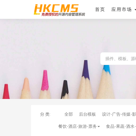
首页
应用市场
分 类:
全部
后台模板
设计-广告-传媒-
餐饮-酒店-旅游-票务
食品-果蔬-酒水