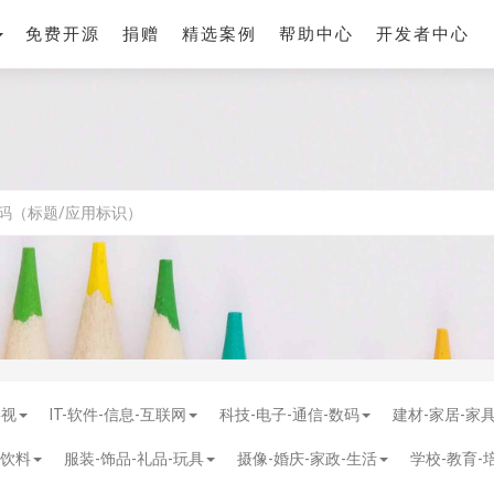
免费开源
捐赠
精选案例
帮助中心
开发者中心
影视
IT-软件-信息-互联网
科技-电子-通信-数码
建材-家居-家
-饮料
服装-饰品-礼品-玩具
摄像-婚庆-家政-生活
学校-教育-