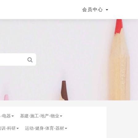
会员中心
具-电器
基建-施工-地产-物业
培训-科研
运动-健身-体育-器材