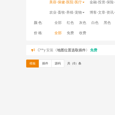
美容-保健-医院-医疗
金融-投资-保险
农业-畜牧-养殖-宠物
博客-文章-资讯
颜 色:
全部
红色
灰色
白色
黑色
价 格:
全部
免费
收费
C**y 安装《
地图位置选取插件
》
免费
hk****08 安装《
Prism代码高亮插件
》
免费
hk****08 安装《
访客统计
》
免费
模板
插件
源码
共（0）条
hk****08 安装《
一键生成应用
》
免费
hk****08 安装《
禁止IP访问
》
免费
hk****80 安装《
响应式多语言企业公司简单通用
hk****80 安装《
响应式多语言企业公司简单通用
碧**天 安装《
文章采集插件（支持多模型）
》
￥
hk****70 安装《
地图位置选取插件
》
免费
hk****70 安装《
sitemaps站点地图
》
免费
hk****28 安装《
Technoai科技人工智能IT服
鸾**月 安装《
文件预览
》
￥9.90
C**y 安装《
响应式多语言白色主题通用企业站