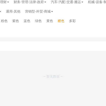
-理财
财务-管理-法律-政府
汽车-汽配-交通-搬运
机械-设备-
通用-其他
营销型-外贸-商城
粉色
紫色
蓝色
绿色
黄色
橙色
多彩
模板
》
免费
模板
》
免费
— 暂无数据 —
20.00
务多用途网站模板
》
￥39.90
》
免费