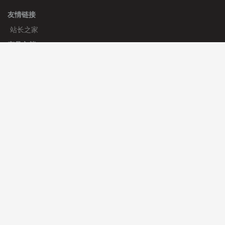
友情链接
站长之家
产品文档
使用手册
标签生成器
应用文档
更新日志
官方帮助
帮助中心
官方公告
使用帮助
安装与部署
服务支持
免费授权
使用协议
开发者中心
微信群
微信客服