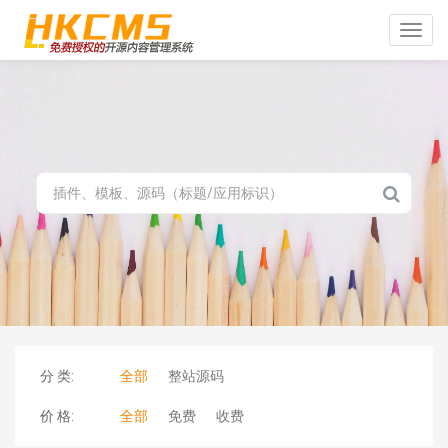
Toggle
naviga
分 类:
全部
整站源码
价 格:
全部
免费
收费