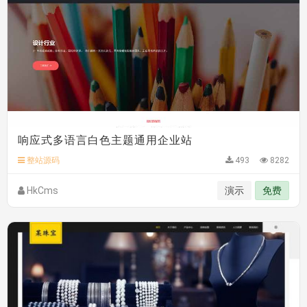
响应式多语言白色主题通用企业站
整站源码
493
8282
HkCms
演示
免费