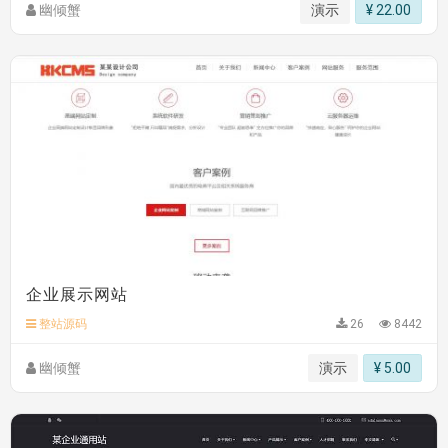
hk****82 安装《
响应式多语言文化传媒模板
》
免费
幽倾蟹
演示
¥ 22.00
hk****71 安装《
响应式大气家居公司模板
》
￥10.00
企业展示网站
整站源码
26
8442
幽倾蟹
演示
¥ 5.00