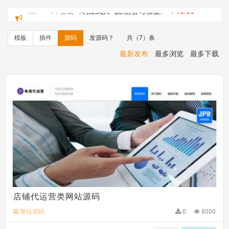
心怀****i） 安装《
sitemap地图生成
》
免费
C**y 安装《
地图位置选取插件
》
免费
C**y 安装《
地图位置选取插件
》
免费
模板
插件
源码
发源码？
共（7）条
hk****08 安装《
Prism代码高亮插件
》
免费
hk****08 安装《
访客统计
》
免费
最新发布
最多浏览
最多下载
hk****08 安装《
一键生成应用
》
免费
hk****08 安装《
禁止IP访问
》
免费
hk****80 安装《
响应式多语言企业公司简单通用模板
》
免费
hk****80 安装《
响应式多语言企业公司简单通用模板
》
免费
碧**天 安装《
文章采集插件（支持多模型）
》
￥20.00
hk****70 安装《
地图位置选取插件
》
免费
hk****70 安装《
sitemaps站点地图
》
免费
hk****28 安装《
Technoai科技人工智能IT服务多用途网
站模板
》
￥39.90
鸾**月 安装《
文件预览
》
￥9.90
C**y 安装《
响应式多语言白色主题通用企业站
》
免费
C**y 安装《
双语言响应式科技通用模板
》
免费
店铺代运营类网站源码
C**y 安装《
双语言响应式科技通用模板
》
免费
整站源码
0
8000
hk****82 安装《
响应式多语言会计机构模板
》
免费