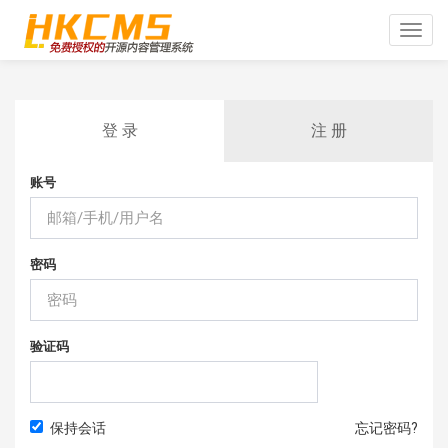
Toggle
naviga
登 录
注 册
账号
密码
验证码
保持会话
忘记密码?