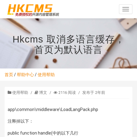
Toggle
naviga
Hkcms 取消多语言缓存，
首页为默认语言
首页
/
帮助中心
/
使用帮助
使用帮助
/
博文
/
2116 阅读
/
发布于 2年前
app\common\middleware\LoadLangPack.php
注释掉以下：
public function handle(中的以下几行