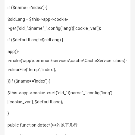
if ($name=='index') {
$oldLang = $this->app->cookie-
>get('old_'.$name.'_'.config('lang')['cookie_var']);
if ($defaultLang!=$oldLang) {
app()-
>make(\app\common\services\cache\CacheService::class)-
>clearFile('temp', 'index');
}}if ($name=='index') {
$this->app->cookie->set('old_'.$name.'_'.config('lang')
['cookie_var'], $defaultLang);
}
public function detect(中的以下几行