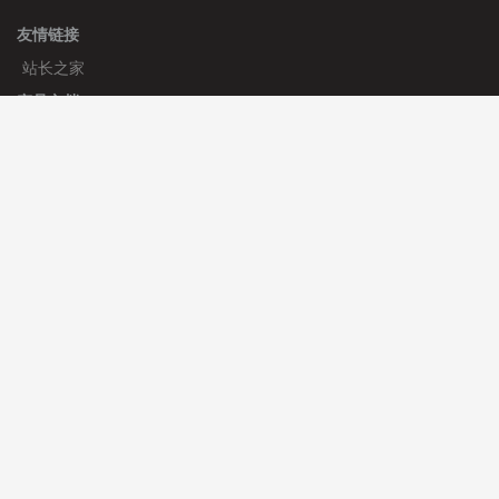
友情链接
站长之家
产品文档
使用手册
标签生成器
应用文档
更新日志
官方帮助
帮助中心
官方公告
使用帮助
安装与部署
服务支持
免费授权
使用协议
开发者中心
微信群
微信客服